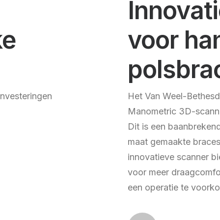
Innovat
ke
voor ha
polsbra
 investeringen
Het Van Weel-Bethesda
Manometric 3D-scanne
Dit is een baanbreken
maat gemaakte braces
innovatieve scanner bie
voor meer draagcomfort
een operatie te voork