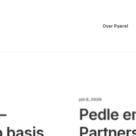
Over Paerel
juli 8, 2026
–
Pedle en
 basis
Partner