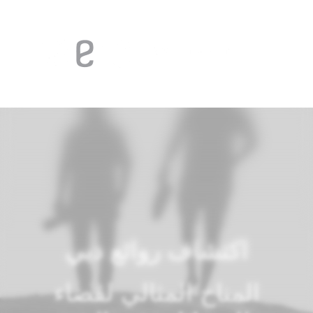
اكتشاف روائع دبي
المناخ المثالي لقضاء