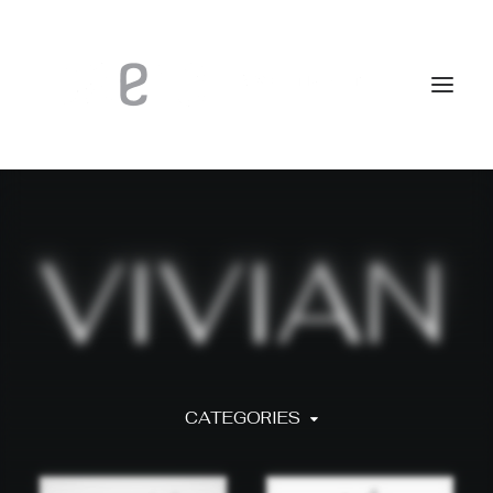
V
I
V
I
A
N
CATEGORIES