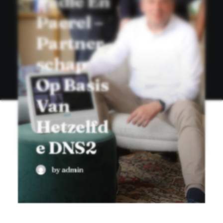
Padle En
Paerel –
Partner
Schap
Op Basis
Van
Hetzelfd
E DNS2
by admin